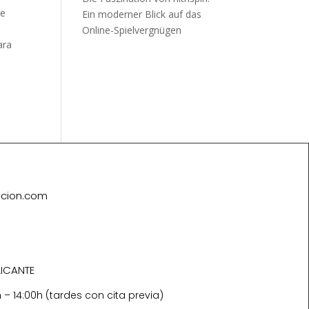
de
Ein moderner Blick auf das
Online-Spielvergnügen
ara
acion.com
LICANTE
– 14:00h (tardes con cita previa)​