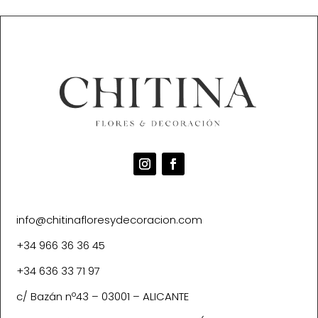
info@chitinafloresydecoracion.com
+34 966 36 36 45
+34 636 33 71 97
c/ Bazán nº43 – 03001 – ALICANTE