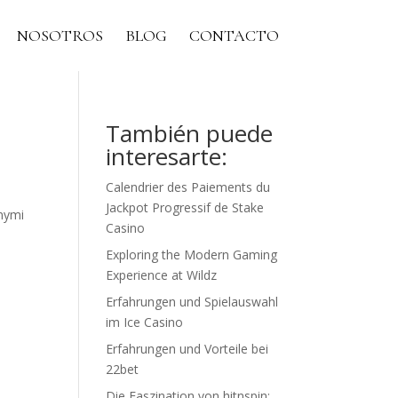
NOSOTROS
BLOG
CONTACTO
También puede
interesarte:
Calendrier des Paiements du
Jackpot Progressif de Stake
anymi
Casino
Exploring the Modern Gaming
Experience at Wildz
Erfahrungen und Spielauswahl
im Ice Casino
Erfahrungen und Vorteile bei
22bet
Die Faszination von hitnspin: