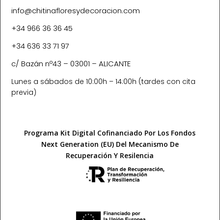
info@chitinafloresydecoracion.com
+34 966 36 36 45
+34 636 33 71 97
c/ Bazán nº43 – 03001 – ALICANTE
Lunes a sábados de 10:00h – 14:00h (tardes con cita
previa)​
Programa Kit Digital Cofinanciado Por Los Fondos
Next Generation (EU) Del Mecanismo De
Recuperación Y Resilencia