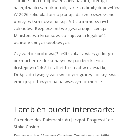
Totalbet dba o odpowiedzialny hazard, oferując
narzędzia do samokontroli, takie jak limity depozytów.
W 2026 roku platforma planuje dalsze rozszerzenie
oferty, w tym nowe funkcje VR dla immersyjnych
zakładów. Bezpieczeństwo gwarantuje licencja
Ministerstwa Finansów, co zapewnia legalność i
ochronę danych osobowych.
Czy warto spróbować? Jeśli szukasz wiarygodnego
bukmachera z doskonałym wsparciem klienta
dostępnym 24/7, totalbet to strzał w dziesiątkę.
Dołącz do tysięcy zadowolonych graczy i odkryj świat
emocji sportowych na najwyższym poziomie.
También puede interesarte:
Calendrier des Paiements du Jackpot Progressif de
Stake Casino
Exploring the Modern Gaming Experience at Wildz