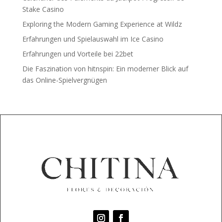
Stake Casino
Exploring the Modern Gaming Experience at Wildz
Erfahrungen und Spielauswahl im Ice Casino
Erfahrungen und Vorteile bei 22bet
Die Faszination von hitnspin: Ein moderner Blick auf
das Online-Spielvergnügen