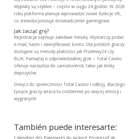
Wypłaty są szybkie – często w ciągu 24 godzin. W 2026
roku platforma planuje wprowadzić nowe funkcje VR,
co zrewolucjonizuje doświadczenie gamingowe.
Jak zacząć grę?
Rejestracja zajmuje zaledwie minutę. Wystarczy podać
e-mail, hasło i zweryfikować konto. Dla polskich graczy
dostępne są metody płatności jak Przelewy24 czy
BLIK. Pamiętaj o odpowiedzialnej grze – Total Casino
oferuje narzędzia do samokontroli, takie jak limity
depozytów.
Dołącz do społeczności Total Casino i odkryj, dlaczego
tysiące graczy wraca tu codziennie po więcej emocji i
wygranych!
También puede interesarte:
Calendrier des Paiements du Jackpot Progressif de