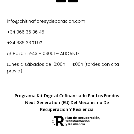
info@chitinafloresydecoracion.com
+34 966 36 36 45
+34 636 33 71 97
c/ Bazán nº43 – 03001 – ALICANTE
Lunes a sábados de 10:00h – 14:00h (tardes con cita
previa)​
Programa Kit Digital Cofinanciado Por Los Fondos
Next Generation (EU) Del Mecanismo De
Recuperación Y Resilencia