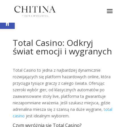
Abrir barra de herramientas
Total Casino: Odkryj
świat emocji i wygranych
Total Casino to jedna z najbardziej dynamicznie
rozwijających się platform hazardowych online, która
przyciąga tysiące graczy z całego świata. Oferując
szeroki wybór gier, od klasycznych automatów po
zaawansowane stoły live, platforma ta gwarantuje
niezapomniane wrażenia. Jeśli szukasz miejsca, gdzie
adrenalina miesza się z szansą na duże wygrane,
total
casino
jest idealnym wyborem.
Czym wyróżnia się Total Casino?