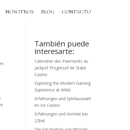
NOSOTROS
BLOG
CONTACTO
También puede
interesarte:
Calendrier des Paiements du
en
Jackpot Progressif de Stake
Casino
Exploring the Modern Gaming
Experience at Wildz
s
Erfahrungen und Spielauswahl
ns
im Ice Casino
Erfahrungen und Vorteile bei
22bet
Die Faszination von hitnspin: