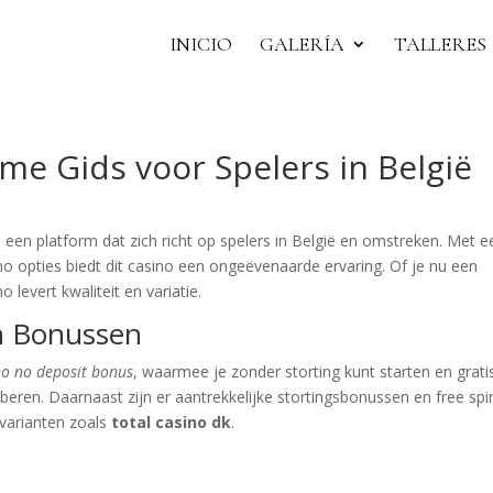
INICIO
GALERÍA
TALLERES
eme Gids voor Spelers in België
, een platform dat zich richt op spelers in België en omstreken. Met e
ino opties biedt dit casino een ongeëvenaarde ervaring. Of je nu een
 levert kwaliteit en variatie.
n Bonussen
no no deposit bonus
, waarmee je zonder storting kunt starten en grati
roberen. Daarnaast zijn er aantrekkelijke stortingsbonussen en free spi
 varianten zoals
total casino dk
.