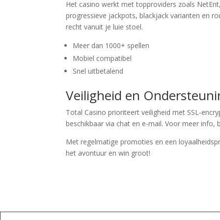
Het casino werkt met topproviders zoals NetEnt
progressieve jackpots, blackjack varianten en ro
recht vanuit je luie stoel.
Meer dan 1000+ spellen
Mobiel compatibel
Snel uitbetalend
Veiligheid en Ondersteun
Total Casino prioriteert veiligheid met SSL-encry
beschikbaar via chat en e-mail. Voor meer info,
Met regelmatige promoties en een loyaalheidspr
het avontuur en win groot!