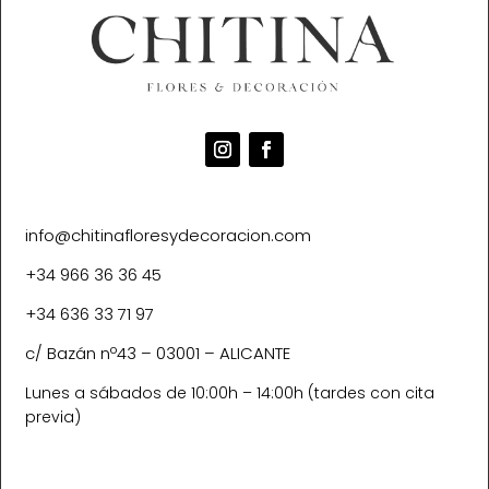
info@chitinafloresydecoracion.com
+34 966 36 36 45
+34 636 33 71 97
c/ Bazán nº43 – 03001 – ALICANTE
Lunes a sábados de 10:00h – 14:00h (tardes con cita
previa)​