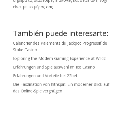
σήμερα τις διαθέσιμες επιλογές και δείτε αν η τύχη
είναι με το μέρος σας.
También puede interesarte:
Calendrier des Paiements du Jackpot Progressif de
Stake Casino
Exploring the Modern Gaming Experience at Wildz
Erfahrungen und Spielauswahl im Ice Casino
Erfahrungen und Vorteile bei 22bet
Die Faszination von hitnspin: Ein moderner Blick auf
das Online-Spielvergnügen