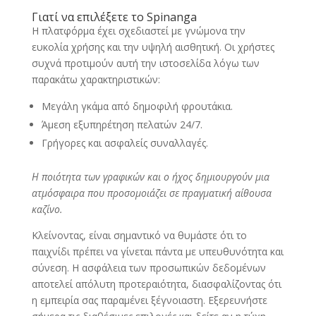
Γιατί να επιλέξετε το Spinanga
Η πλατφόρμα έχει σχεδιαστεί με γνώμονα την
ευκολία χρήσης και την υψηλή αισθητική. Οι χρήστες
συχνά προτιμούν αυτή την ιστοσελίδα λόγω των
παρακάτω χαρακτηριστικών:
Μεγάλη γκάμα από δημοφιλή φρουτάκια.
Άμεση εξυπηρέτηση πελατών 24/7.
Γρήγορες και ασφαλείς συναλλαγές.
Η ποιότητα των γραφικών και ο ήχος δημιουργούν μια
ατμόσφαιρα που προσομοιάζει σε πραγματική αίθουσα
καζίνο.
Κλείνοντας, είναι σημαντικό να θυμάστε ότι το
παιχνίδι πρέπει να γίνεται πάντα με υπευθυνότητα και
σύνεση. Η ασφάλεια των προσωπικών δεδομένων
αποτελεί απόλυτη προτεραιότητα, διασφαλίζοντας ότι
η εμπειρία σας παραμένει ξέγνοιαστη. Εξερευνήστε