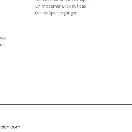
Ein moderner Blick auf das
Online-Spielvergnügen
two
gną
acion.com