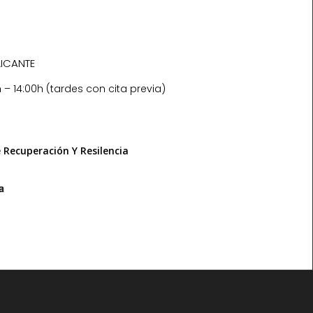
LICANTE
– 14:00h (tardes con cita previa)​
 Recuperación Y Resilencia