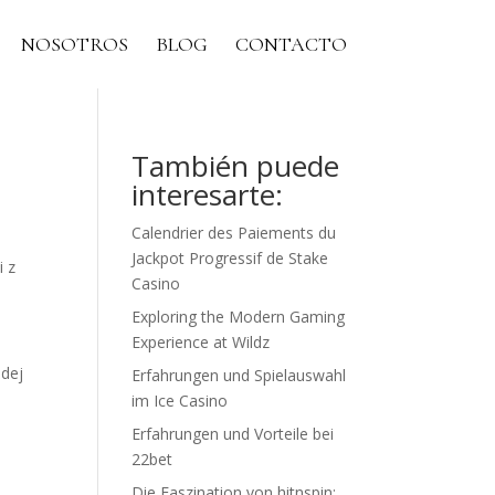
NOSOTROS
BLOG
CONTACTO
También puede
interesarte:
Calendrier des Paiements du
Jackpot Progressif de Stake
i z
Casino
Exploring the Modern Gaming
Experience at Wildz
żdej
Erfahrungen und Spielauswahl
im Ice Casino
Erfahrungen und Vorteile bei
22bet
Die Faszination von hitnspin: