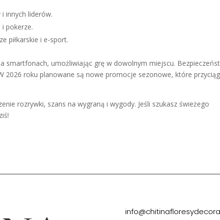
i innych liderów.
 i pokerze.
piłkarskie i e-sport.
 na smartfonach, umożliwiając grę w dowolnym miejscu. Bezpieczeńs
. W 2026 roku planowane są nowe promocje sezonowe, które przycią
nie rozrywki, szans na wygraną i wygody. Jeśli szukasz świeżego
iś!
info@chitinafloresydecor