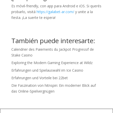
Es móvil-friendly, con app para Android e iOS. Si querés
probarlo, visitá
https://galabet-ar.com/
y unite a la
fiesta. ¡La suerte te espera!
También puede interesarte:
Calendrier des Paiements du Jackpot Progressif de
Stake Casino
Exploring the Modern Gaming Experience at Wildz
Erfahrungen und Spielauswahl im Ice Casino
Erfahrungen und Vorteile bei 22bet
Die Faszination von hitnspin: Ein moderner Blick auf
das Online-Spielvergnügen