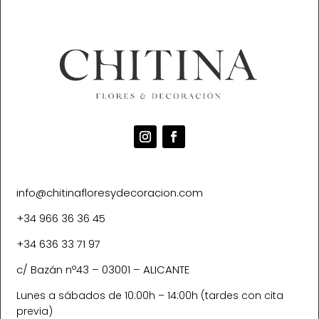
info@chitinafloresydecoracion.com
+34 966 36 36 45
+34 636 33 71 97
c/ Bazán nº43 – 03001 – ALICANTE
Lunes a sábados de 10:00h – 14:00h (tardes con cita
previa)​