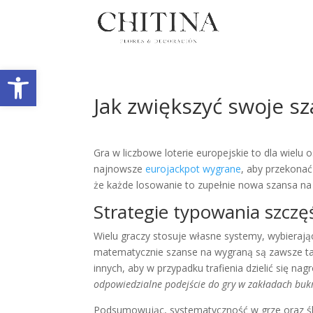
Abrir barra de herramientas
Jak zwiększyć swoje s
Gra w liczbowe loterie europejskie to dla wielu
najnowsze
eurojackpot wygrane
, aby przekonać
że każde losowanie to zupełnie nowa szansa na 
Strategie typowania szczęś
Wielu graczy stosuje własne systemy, wybierając 
matematycznie szanse na wygraną są zawsze tak
innych, aby w przypadku trafienia dzielić się na
odpowiedzialne podejście do gry w zakładach buk
Podsumowując, systematyczność w grze oraz śl