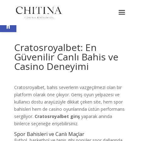
Abrir barra de herramientas
Cratosroyalbet: En
Güvenilir Canlı Bahis ve
Casino Deneyimi
Cratosroyalbet, bahis severlerin vazgeçilmezi olan bir
platform olarak öne çıkıyor. Geniş oyun yelpazesi ve
kullanıcı dostu arayüzüyle dikkat çeken site, hem spor
bahisleri hem de casino oyunlarında üstün performans
sergiliyor.
Cratosroyalbet girış
yaparak anında
binlerce seçeneğe erişebilirsiniz.
Spor Bahisleri ve Canlı Maçlar
Futbol, basketbol ve tenis gibi popüler spor dallarında