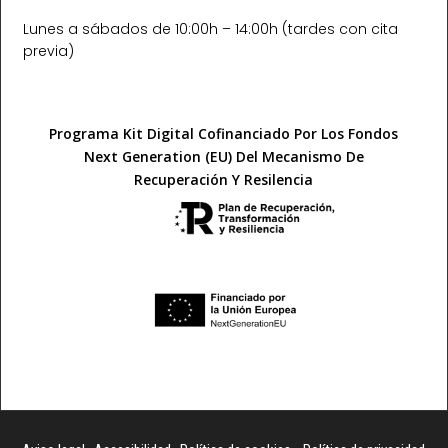
Lunes a sábados de 10:00h – 14:00h (tardes con cita
previa)​
Programa Kit Digital Cofinanciado Por Los Fondos
Next Generation (EU) Del Mecanismo De
Recuperación Y Resilencia