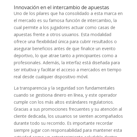
Innovación en el intercambio de apuestas
Uno de los pilares que ha consolidado a esta marca en
el mercado es su famosa función de intercambio, la
cual permite a los jugadores actuar como casas de
apuestas frente a otros usuarios. Esta modalidad
ofrece una flexibilidad única para cubrir resultados o
asegurar beneficios antes de que finalice un evento
deportivo, lo que atrae tanto a principiantes como a
profesionales. Además, la interfaz está diseñada para
ser intuitiva y facilitar el acceso a mercados en tiempo
real desde cualquier dispositivo móvil.
La transparencia y la seguridad son fundamentales
cuando se gestiona dinero en línea, y este operador
cumple con los más altos estándares regulatorios.
Gracias a sus promociones frecuentes y su atención al
cliente dedicada, los usuarios se sienten acompañados
durante todo su recorrido. Es importante recordar
siempre jugar con responsabilidad para mantener esta