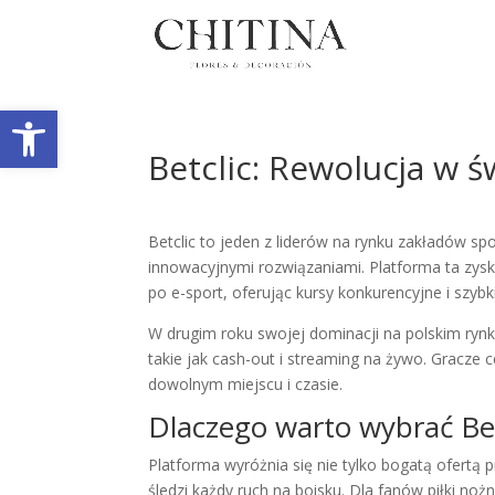
Abrir barra de herramientas
Betclic: Rewolucja w 
Betclic to jeden z liderów na rynku zakładów spo
innowacyjnymi rozwiązaniami. Platforma ta zyska
po e-sport, oferując kursy konkurencyjne i szyb
W drugim roku swojej dominacji na polskim ryn
takie jak cash-out i streaming na żywo. Gracze 
dowolnym miejscu i czasie.
Dlaczego warto wybrać Bet
Platforma wyróżnia się nie tylko bogatą ofert
śledzi każdy ruch na boisku. Dla fanów piłki noż