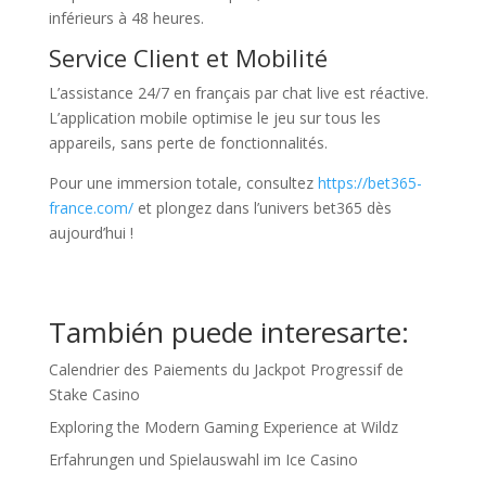
inférieurs à 48 heures.
Service Client et Mobilité
L’assistance 24/7 en français par chat live est réactive.
L’application mobile optimise le jeu sur tous les
appareils, sans perte de fonctionnalités.
Pour une immersion totale, consultez
https://bet365-
france.com/
et plongez dans l’univers bet365 dès
aujourd’hui !
También puede interesarte:
Calendrier des Paiements du Jackpot Progressif de
Stake Casino
Exploring the Modern Gaming Experience at Wildz
Erfahrungen und Spielauswahl im Ice Casino