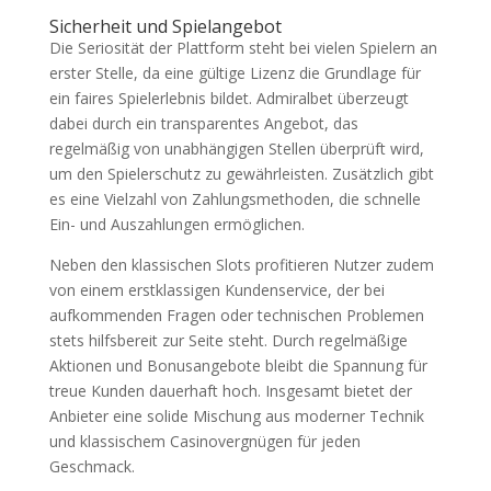
Sicherheit und Spielangebot
Die Seriosität der Plattform steht bei vielen Spielern an
erster Stelle, da eine gültige Lizenz die Grundlage für
ein faires Spielerlebnis bildet. Admiralbet überzeugt
dabei durch ein transparentes Angebot, das
regelmäßig von unabhängigen Stellen überprüft wird,
um den Spielerschutz zu gewährleisten. Zusätzlich gibt
es eine Vielzahl von Zahlungsmethoden, die schnelle
Ein- und Auszahlungen ermöglichen.
Neben den klassischen Slots profitieren Nutzer zudem
von einem erstklassigen Kundenservice, der bei
aufkommenden Fragen oder technischen Problemen
stets hilfsbereit zur Seite steht. Durch regelmäßige
Aktionen und Bonusangebote bleibt die Spannung für
treue Kunden dauerhaft hoch. Insgesamt bietet der
Anbieter eine solide Mischung aus moderner Technik
und klassischem Casinovergnügen für jeden
Geschmack.